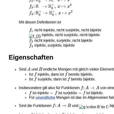
Mit diesen Definitionen ist
nicht injektiv, nicht surjektiv, nicht bijektiv
injektiv, nicht surjektiv, nicht bijektiv
nicht injektiv, surjektiv, nicht bijektiv
injektiv, surjektiv, bijektiv
Eigenschaften
Sind
und
endliche Mengen mit gleich vielen Element
Ist
injektiv, dann ist
bereits bijektiv.
Ist
surjektiv, dann ist
bereits bijektiv.
Insbesondere gilt also für Funktionen
von ein
ist injektiv ⇔
ist surjektiv ⇔
ist bijektiv.
Für
unendliche
Mengen ist das im Allgemeinen falsc
Sind die Funktionen
und
bij