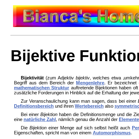
Bijektive Funktio
Bijektivität
(zum
Adjektiv
bijektiv
, welches etwa ‚umkehr
Begriff aus dem Bereich der
Mengenlehre
. Er bezeichnet
mathematischen Struktur
auftretende Bijektionen haben o
zusätzliche Forderungen in Hinblick auf die Erhaltung der jewei
Zur Veranschaulichung kann man sagen, dass bei einer
Definitionsbereich
und ihren
Wertebereich
also
symmetris
Bei einer
Bijektion
haben die Definitionsmenge und die Zi
eine
natürliche Zahl
, nämlich genau die Anzahl der
Elemente
Die
Bijektion
einer Menge auf sich selbst heißt auch
Pe
Eigenschaften, spricht man von einem
Automorphismus
.