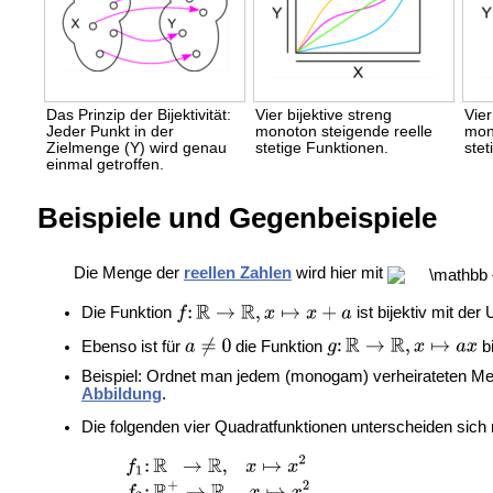
Das Prinzip der Bijektivität:
Vier bijektive streng
Vier
Jeder Punkt in der
monoton steigende reelle
mono
Zielmenge (Y) wird genau
stetige Funktionen.
stet
einmal getroffen.
Beispiele und Gegenbeispiele
Die Menge der
reellen Zahlen
wird hier mit
Die Funktion
ist bijektiv mit de
Ebenso ist für
die Funktion
bi
Beispiel: Ordnet man jedem (
monogam)
verheirateten
Men
Abbildung
.
Die folgenden vier Quadratfunktionen unterscheiden sich 