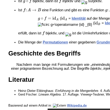
Ist
bijektiv, dann ist
injektiv und
surjektiv.
Ist
eine Funktion und gibt es eine Funktion
(
=
Identität
auf der Meng
(
=
Ide
erfüllt, dann ist
bijektiv, und
ist die Umkehrfunktion
Die Menge der
Permutationen
einer gegebenen
Grund
Geschichte des Begriffs
Nachdem man lange mit Formulierungen wie „eineindeutig
einer prägnanteren Bezeichnung auf. Die Begriffe
bijektiv
,
inje
Literatur
Heinz-Dieter Ebbinghaus:
Einführung in die Mengenlehre
. 4. Auf
Gerd Fischer:
Lineare Algebra
. 17. Auflage. Vieweg+Teubner, W
Basierend auf einem Artikel in:
Wikipedia.de