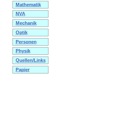
Mathematik
NVA
Mechanik
Optik
Personen
Physik
Quellen/Links
Papier