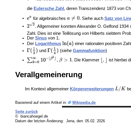
die
Eulersche Zahl
, deren Transzendenz 1873 von Ch
für algebraisches
. Siehe auch
Satz von Li
. Allgemeiner konnten Alexander O. Gelfond 1934
Zahl. Dies ist eine Teillösung von
Hilberts siebtem Pro
Der
Sinus
von 1.
Der
Logarithmus
einer rationalen positiven Zah
und
(siehe
Gammafunktion
)
,
. Die Klammer
ist hierbei 
Verallgemeinerung
Im Kontext allgemeiner
Körpererweiterungen
be
Basierend auf einem Artikel in:
Wikipedia.de
Seite zurück
© biancahoegel.de
Datum der letzten Änderung:
Jena, den: 05.02. 2026