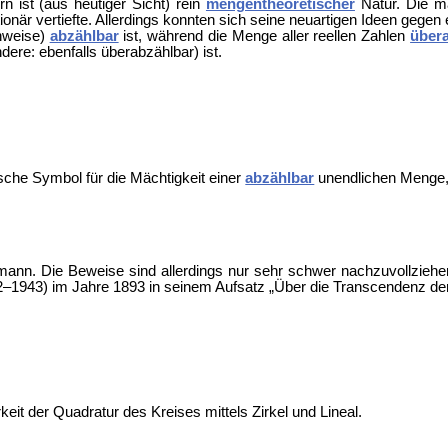
 ist (aus heutiger Sicht) rein
mengentheoretischer
Natur. Die ma
onär vertiefte. Allerdings konnten sich seine neuartigen Ideen gegen 
chweise)
abzählbar
ist, während die Menge aller reellen Zahlen
über
dere: ebenfalls überabzählbar) ist.
ische Symbol für die Mächtigkeit einer
abzählbar
unendlichen Menge,
n. Die Beweise sind allerdings nur sehr schwer nachzuvollziehen
–1943) im Jahre 1893 in seinem Aufsatz „Über die Transcendenz de
keit der
Quadratur des Kreises mittels Zirkel und Lineal.