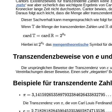
Cantors Existenzbeweis für transzendente Zahlen keine z
‚
mehr
‘ war aber sicherlich das wichtigste Ergebnis von Can
Kronecker lange Zeit nicht durchsetzen. Cantor bewies, 
Daraus folgt auch leicht, dass die Menge aller transzendent
Dieser Sachverhalt kann mengensprachlich wie folgt for
Wenn
die Menge der transzendenten Zahlen und
di
Hierbei ist
das
mengentheoretische
Symbol für d
Transzendenzbeweise von
e
und
Die ursprünglichen Beweise der Transzendenz von
u
Vereinfachungen dieser Beweise. Einen sehr „eleganten“ B
Beispiele für transzendente Zah
Die Transzendenz von
, die von Carl Louis Ferdinan