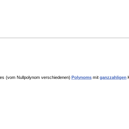
es (vom Nullpolynom verschiedenen)
Polynoms
mit
ganzzahligen
K