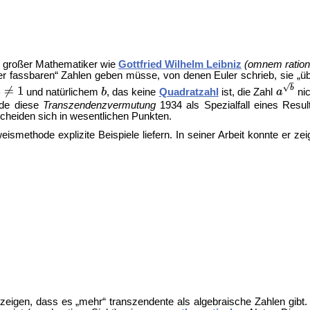
n großer Mathematiker wie
Gottfried Wilhelm Leibniz
(omnem ration
er fassbaren“ Zahlen geben müsse, von denen Euler schrieb, sie „üb
und natürlichem
, das keine
Quadratzahl
ist, die Zahl
ni
rde diese
Transzendenzvermutung
1934 als Spezialfall eines Resu
cheiden sich in wesentlichen Punkten.
smethode explizite Beispiele liefern. In seiner Arbeit konnte er ze
zeigen, dass es „mehr“ transzendente als algebraische Zahlen gibt