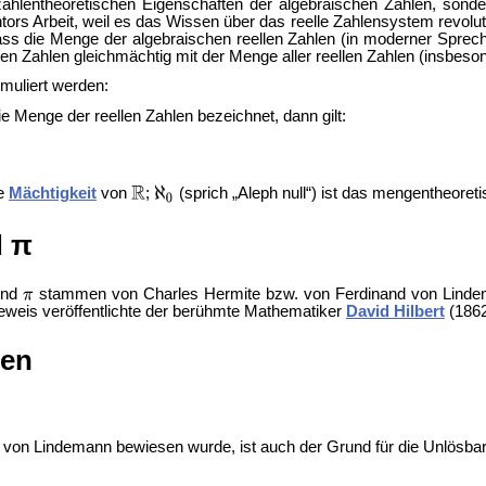
ahlentheoretischen Eigenschaften der algebraischen Zahlen, sondern
tors Arbeit, weil es das Wissen über das reelle Zahlensystem revoluti
dass die Menge der algebraischen reellen Zahlen (in moderner Spre
en Zahlen gleichmächtig mit der Menge aller reellen Zahlen (insbeson
muliert werden:
e Menge der reellen Zahlen bezeichnet, dann gilt:
ie
Mächtigkeit
von
;
(sprich „
Aleph null“) ist das mengentheoret
 π
nd
stammen von Charles Hermite bzw. von Ferdinand von Lindeman
eweis veröffentlichte der berühmte Mathematiker
David Hilbert
(1862
len
d von Lindemann bewiesen wurde, ist auch der Grund für die Unlösbar
,