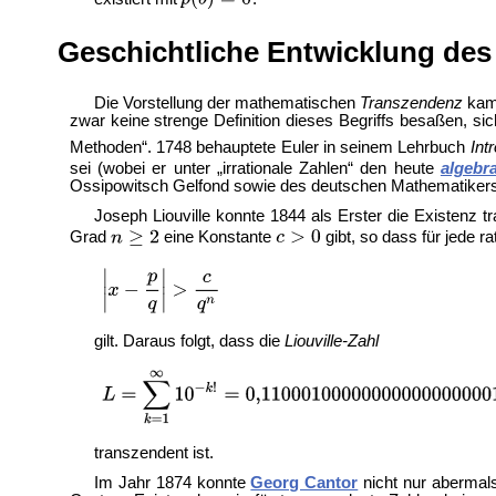
Geschichtliche Entwicklung des
Die Vorstellung der mathematischen
Transzendenz
kam 
zwar keine strenge Definition dieses Begriffs besaßen, s
Methoden“. 1748 behauptete Euler in seinem Lehrbuch
Int
sei (wobei er unter „irrationale Zahlen“ den heute
algebr
Ossipowitsch Gelfond sowie des deutschen Mathematikers Th
Joseph Liouville konnte 1844 als Erster die Existenz t
Grad
eine Konstante
gibt, so dass für jede ra
gilt. Daraus folgt, dass die
Liouville-Zahl
transzendent ist.
Im Jahr 1874 konnte
Georg Cantor
nicht nur abermals