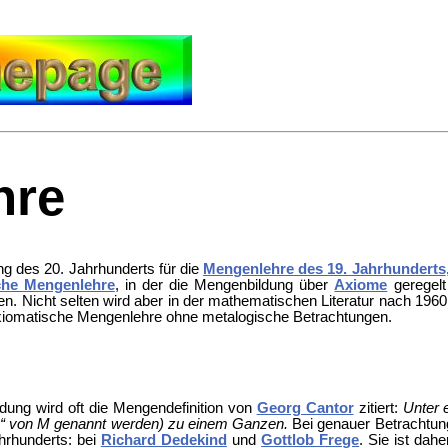
hre
g des 20. Jahrhunderts für die
Mengenlehre des 19. Jahrhunderts
che Mengenlehre
, in der die Mengenbildung über
Axiome
geregelt
en. Nicht selten wird aber in der mathematischen Literatur nach 19
xiomatische Mengenlehre ohne metalogische Betrachtungen.
dung wird oft die Mengendefinition von
Georg Cantor
zitiert:
Unter 
“ von M genannt werden) zu einem Ganzen.
Bei genauer Betrachtung
hrhunderts: bei
Richard Dedekind
und
Gottlob Frege
. Sie ist dah