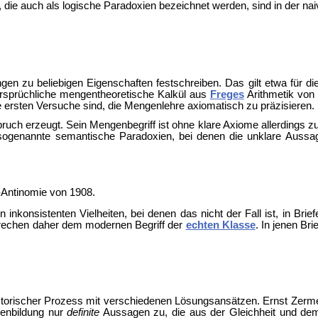
, die auch als logische
Paradoxien bezeichnet werden, sind in der na
n zu beliebigen Eigenschaften festschreiben. Das gilt etwa für di
ersprüchliche mengentheoretische Kalkül aus
Freges
Arithmetik von
 ersten Versuche sind, die Mengenlehre axiomatisch zu präzisieren.
ruch erzeugt. Sein Mengenbegriff ist ohne klare Axiome allerdings zu
 auch sogenannte semantische Paradoxien, bei denen die unklare Au
-Antinomie von 1908.
nkonsistenten Vielheiten, bei denen das nicht der Fall ist, in Brief
tsprechen daher dem modernen Begriff der
echten Klasse
. In jenen Br
storischer Prozess mit verschiedenen Lösungsansätzen.
Ernst Zerme
genbildung nur
definite
Aussagen zu, die aus der Gleichheit und dem