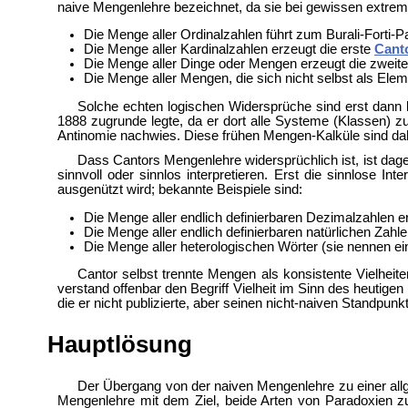
naive Mengenlehre bezeichnet, da sie bei gewissen extr
Die Menge aller Ordinalzahlen führt zum
Burali-Forti-
Die Menge aller Kardinalzahlen erzeugt die erste
Cant
Die Menge aller Dinge oder Mengen erzeugt die zweit
Die Menge aller Mengen, die sich nicht selbst als Eleme
Solche echten logischen Widersprüche sind erst dann 
1888 zugrunde legte, da er dort alle Systeme (Klassen) 
Antinomie nachwies. Diese frühen Mengen-Kalküle sind dahe
Dass Cantors Mengenlehre widersprüchlich ist, ist dage
sinnvoll oder sinnlos interpretieren. Erst die sinnlose
ausgenützt wird; bekannte Beispiele sind:
Die Menge aller endlich definierbaren Dezimalzahlen e
Die Menge aller endlich definierbaren natürlichen Zahl
Die Menge aller heterologischen Wörter (sie nennen ein
Cantor selbst trennte Mengen als konsistente Vielheite
verstand offenbar den Begriff Vielheit im Sinn des heutige
die er nicht publizierte, aber seinen nicht-naiven Standpunkt
Hauptlösung
Der Übergang von der naiven Mengenlehre zu einer al
Mengenlehre mit dem Ziel, beide Arten von Paradoxien z