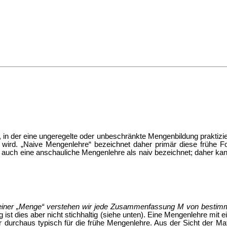
, in der eine ungeregelte oder unbeschränkte Mengenbildung praktizi
 wird. „Naive Mengenlehre“ bezeichnet daher primär diese frühe F
60 auch eine anschauliche Mengenlehre als naiv bezeichnet; daher k
einer „Menge“ verstehen wir jede Zusammenfassung M von bestim
 ist dies aber nicht stichhaltig (siehe unten). Eine Mengenlehre mit
er durchaus typisch für die frühe Mengenlehre. Aus der Sicht der M