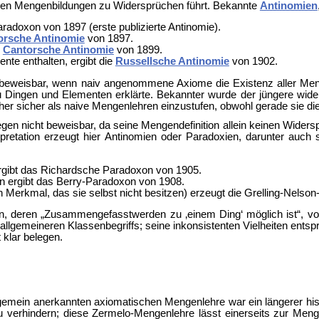
emen Mengenbildungen zu Widersprüchen führt. Bekannte
Antinomien
Paradoxon von 1897 (erste publizierte Antinomie).
orsche Antinomie
von 1897.
e
Cantorsche Antinomie
von 1899.
nte enthalten, ergibt die
Russellsche Antinomie
von 1902.
beweisbar, wenn naiv angenommene Axiome die Existenz aller Menge
zu Dingen und Elementen erklärte. Bekannter wurde der jüngere wid
r sicher als naive Mengenlehren einzustufen, obwohl gerade sie die
gen nicht beweisbar, da seine Mengendefinition allein keinen Widersp
 Interpretation erzeugt hier Antinomien oder Paradoxien, darunter
rgibt das
Richardsche Paradoxon von 1905.
en ergibt das
Berry-Paradoxon von 1908.
 Merkmal, das sie selbst nicht besitzen) erzeugt die
Grelling-Nelson
n, deren „Zusammengefasstwerden zu ‚einem Ding‘ möglich ist“, von i
n allgemeineren Klassenbegriffs; seine inkonsistenten Vielheiten en
 klar belegen.
lgemein anerkannten axiomatischen Mengenlehre war ein längerer hi
u verhindern; diese
Zermelo-Mengenlehre lässt einerseits zur Men