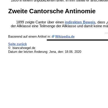
1899 in einem unpublizierten Brief. In ihm stellte er anschli
Zweite Cantorsche Antinomie
1899 zeigte Cantor über einen
indirekten Beweis
, dass 
der Allklasse eine Teilmenge der Allklasse und damit keine m
Basierend auf einem Artikel in:
Wikipedia.de
Seite zurück
© biancahoegel.de
Datum der letzten Änderung:
Jena, den: 18.06. 2020