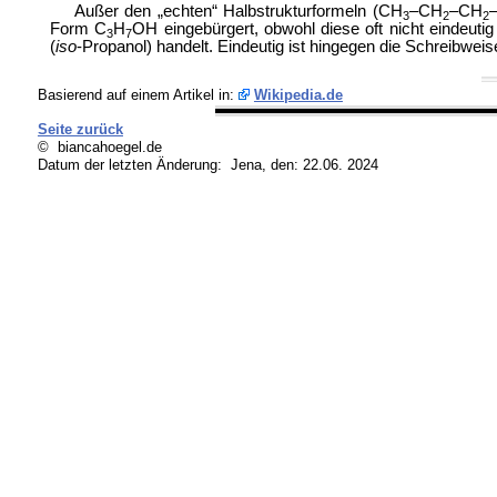
Außer den „echten“ Halbstrukturformeln (CH
–CH
–CH
–
3
2
2
Form C
H
OH eingebürgert, obwohl diese oft nicht eindeutig 
3
7
(
iso
-Propanol) handelt. Eindeutig ist hingegen die Schreibwei
Basierend auf einem Artikel in:
Wikipedia.de
Seite zurück
© biancahoegel.de
Datum der letzten Änderung:
Jena, den: 22.06. 2024