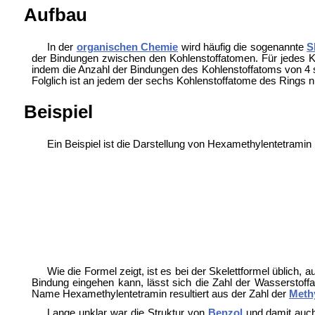
Aufbau
In der
organischen Chemie
wird häufig die sogenannte
S
der Bindungen zwischen den Kohlenstoffatomen. Für jedes K
indem die Anzahl der Bindungen des Kohlenstoffatoms von 4 s
Folglich ist an jedem der sechs Kohlenstoffatome des Rings 
Beispiel
Ein Beispiel ist die Darstellung von
Hexamethylentetramin 
Wie die Formel zeigt, ist es bei der Skelettformel üblich, a
Bindung eingehen kann, lässt sich die Zahl der Wasserstoff
Name Hexamethylentetramin resultiert aus der Zahl der
Meth
Lange unklar war die Struktur von
Benzol
und damit auch