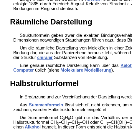
erfolgte 1865 durch Friedrich August Kekulé von Stradonitz.
Bindungen im Ring sind identisch.
Räumliche Darstellung
Strukturformeln geben zwar die exakten Bindungsverhält
Dimensionen notwendigen Stauchungen führen dazu, dass Bin
Um die räumliche Darstellung von Molekülen in einer Zeic
Bindung dar, die aus der Papierebene heraus steht, während ein
der Struktur
chiraler
Substanzen von Bedeutung.
Eine genaue räumliche Darstellung kann über das
Kalot
Computer
üblich (siehe
Molekulare Modellierung
).
Halbstrukturformel
In Ergänzung und zur Vereinfachung der Darstellung werd
Aus
Summenformeln
lässt sich oft nicht erkennen, um 
zeichnen, wurden Halbstrukturformeln eingeführt.
Die Summenformel C
H
O gibt nur das Verhältnis der 
3
8
Halbstrukturformel CH
–CH
–CH
–OH oder CH
–CH(OH)–
3
2
2
3
einen
Alkohol
handelt. In dieser Form entspricht die Halbstru