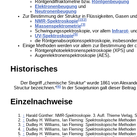
Röntgendiffraktometrie bzw.
Röntgenbeugung
Elektronenbeugung
und
Neutronenbeugung
Zur Bestimmung der Struktur in Flüssigkeiten, Gasen un
[1]
[2]
NMR-Spektroskopie
[3]
Massenspektrometrie
Schwingungsspektroskopie, vor allem
Infrarot-
un
[5]
UV-Spektroskopie
die
Röntgenabsorptionsspektroskopie, insbesonder
Einige Methoden werden vor allem zur Bestimmung der 
Röntgenphotoelektronenspektroskopie (XPS) und
Augerelektronenspektroskopie (AES).
Historisches
Der Begriff „chemische Struktur“ wurde 1861 von
Alexande
[6]
Structur bezeichnen.“
In der
Sowjetunion galt dieser Beitra
Einzelnachweise
↑
Harald Günther:
NMR-Spektroskopie
. 3. Aufl. Thieme Verlag, 
↑
Dudley H. Williams, Ian Fleming:
Spektroskopische Methoden 
↑
Dudley H. Williams, Ian Fleming:
Spektroskopische Methoden 
↑
Dudley H. Williams, Ian Fleming:
Spektroskopische Methoden 
↑
Dudley H. Williams, Ian Fleming:
Spektroskopische Methoden 