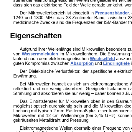
stehenden elektromagnetischen Wellen die geladenen Teilchen.
dass sich das elektrische Feld der Welle gerade umkehrt, wenn
Der Mikrowellenbereich ist eingeteilt in
Frequenzbänder
,
1240 und 1300 MHz das
23-Zentimeter-Band, zwischen
medizinische Zwecke sind die Frequenzen der
ISM-Bänder fr
Eigenschaften
Aufgrund ihrer Wellenlänge sind Mikrowellen besonders 
von
Wassermolekülen
im Mikrowellenherd. Die Erwärmung v
laufend nach dem elektromagnetischen
Wechselfeld
auszuric
guten Kompromiss zwischen
Absorption
und
Eindringtiefe
i
Der
Dielektrische Verlustfaktor, der spezifische elekt
Erwärmung.
Bei Mikrowellen handelt es sich um elektromagnetische W
reflektiert und nur wenig absorbiert. Geeignete Isolatoren 
Strahlung und absorbieren sie nur wenig – daher können z.B. 
Das Eintrittsfenster für Mikrowellen oben in den Garra
möglichst optisch durchsichtig sein und die Mikrowellen doc
Lochung mit typisch 2 mm Rastermaß plus einer transparenten 
Mikrowellen mit 12 cm Wellenlänge (bei 2,45 GHz) können 
gekräuselten Metalldraht und Pressung.
Elektromagnetische Wellen oberhalb einer Frequenz vo