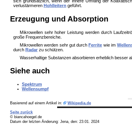
sich grundsätzlich, wenn der innere Umfang der Koaxabschi
verlustärmeren
Hohlleitern
geführt.
Erzeugung und Absorption
Mikrowellen sehr hoher Leistung werden durch
Laufzeit
große Frequenzbereiche.
Mikrowellen werden sehr gut durch
Ferrite
wie im
Wellen
durch
Radar
zu schützen.
Wasserhaltige Substanzen absorbieren erheblich besser al
Siehe auch
Spektrum
Wellensumpf
Basierend auf einem Artikel in:
Wikipedia.de
Seite zurück
© biancahoegel.de
Datum der letzten Änderung:
Jena, den: 23.01. 2024